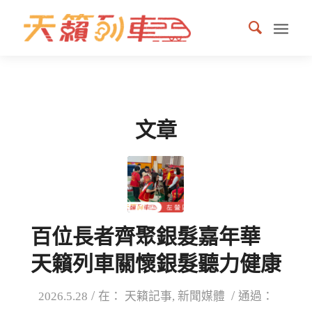
文章
百位長者齊聚銀髮嘉年華
天籟列車關懷銀髮聽力健康
/
/
2026.5.28
在：
天籟記事
,
新聞媒體
通過：