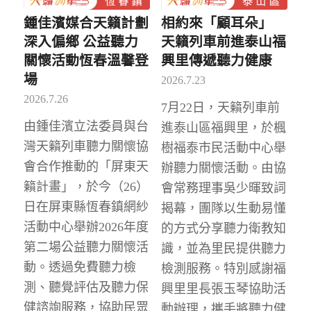
鍾佳濱媒合天籟計劃
相約來「顧耳朵」
深入偏鄉 公益聽力
天籟列車前進泰山福
關懷活動恆春溫馨登
興里傳遞聽力健康
場
2026.7.23
2026.7.26
7月22日，天籟列車前
由鍾佳濱立法委員與台
進泰山區福興里，於楓
灣天籟列車聽力關懷協
樹福泰市民活動中心舉
會合作推動的「屏東天
辦聽力關懷活動。由協
籟計畫」，於今（26）
會常務理事吳少暉致詞
日在屏東縣恆春鎮網紗
揭幕，團隊以生動易懂
活動中心舉辦2026年度
的方式分享聽力衛教知
第二場公益聽力關懷活
識，並為里民提供聽力
動。透過免費聽力檢
檢測服務。特別感謝福
測、聽覺評估及聽力保
興里里長張玉琴協助活
健諮詢服務，協助民眾
動辦理，攜手將聽力健