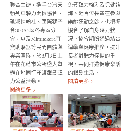
聯合主辦，攜手台灣天
免費聽力檢測及保健諮
籟列車聽力關懷協會、
詢。近百位長輩在參與
礁溪扶輪社、國際獅子
樂齡運動之餘，也把握
會300A5區各專區分
機會了解自身聽力狀
會，以及Mimitakara耳
況。協會期盼透過結合
寶助聽器等民間團體與
運動與健康推廣，提升
專業團隊，於8月3日上
長者對聽力保健的重
午在花蓮市公所盛大舉
視，共同打造健康樂活
辦在地同行守護銀髮聽
的銀髮生活。
力公益活動。
閱讀更多
閱讀更多