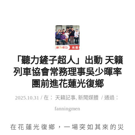
Link
「聽力鏟子超人」出動 天籟
列車協會常務理事吳少暉率
團前進花蓮光復鄉
/
/
2025.10.31
在：
天籟記事
,
新聞媒體
通過：
fanningmen
在花蓮光復鄉，一場突如其來的災