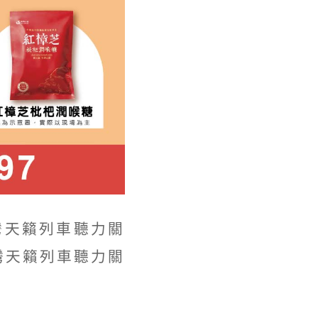
灣天籟列車聽力關
灣天籟列車聽力關