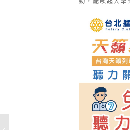
動，能喚起大眾
陪長輩重新聽見生活 天