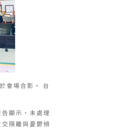
於會場合影。 台
報告顯示，未處理
社交隔離與憂鬱傾