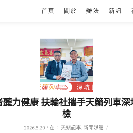
首頁
關於
辦法
新訊
者聽力健康 扶輪社攜手天籟列車深
檢
/
/
2026.5.20
在：
天籟記事
,
新聞媒體